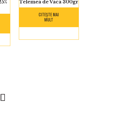
25%
Telemea de Vaca 300gr
CITEȘTE MAI
MULT