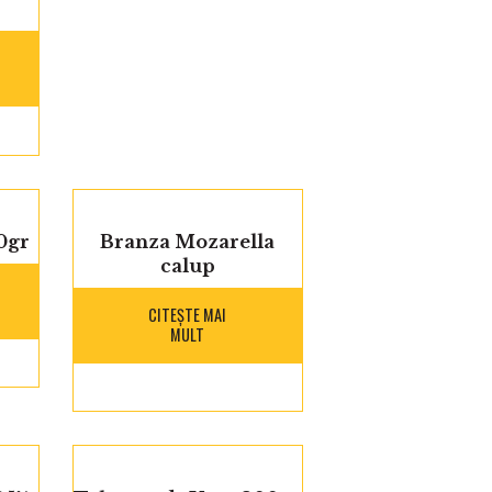
0gr
Branza Mozarella
calup
CITEȘTE MAI
MULT