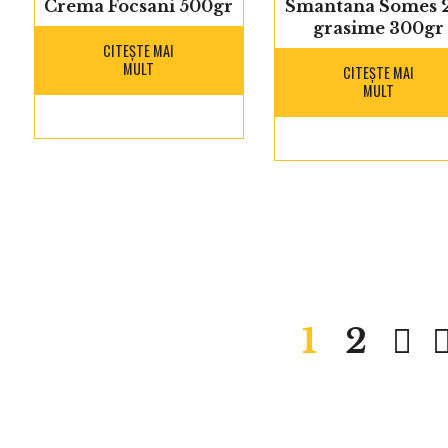
Crema Focsani 500gr
Smantana Somes 
grasime 300gr
CITEȘTE MAI
MULT
CITEȘTE MAI
MULT
1
2