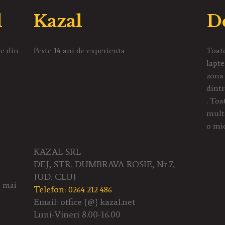
l
Kazal
D
te din
Peste 14 ani de experienta
Toate
lapte
zona 
dintr
. Toa
multa
o mic
KAZAL SRL
DEJ, STR. DUMBRAVA ROSIE, Nr.7,
JUD. CLUJ
a mai
Telefon:
0264 212 486
Email: office {@} kazal.net
Luni-Vineri 8.00-16.00